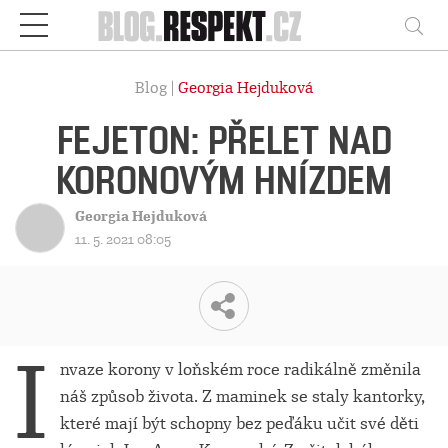
Respekt
Vy
Blog |
Georgia Hejduková
FEJETON: PŘELET NAD
KORONOVÝM HNÍZDEM
Georgia Hejduková
11. 5. 2021 08:05
I
nvaze korony v loňském roce radikálně změnila
náš způsob života. Z maminek se staly kantorky,
které mají být schopny bez peďáku učit své děti