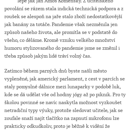
lépe jak Jan Amos Komenský. Z učitelského
povolání se rázem stala indická technická podpora a z
roušek se alespoň na jaře stalo zboží nedostatkovější
jak banány za totáče. Pandemie však nezměnila jen
způsob našeho života, ale promítla se v podstatě do
všeho, co děláme. Kromě vzniku velkého množství
humoru stylizovaného do pandemie jsme se změnil i
třeba způsob jakým lidé tráví volný čas.
Zatímco během parných dnů byste našli město
vypleněné, jak americký parlament, z cest v parcích se
staly pomyslné dálnice mezi lunaparky v podobě luk,
kde se dá udělat vše od hodiny jógy až po piknik. Pro ty
školou povinné se navíc naskytla možnost vyzkoušet
netradiční typy výuky, protože sledovat učitele, jak se
zoufale snaží najít tlačítko na zapnutí mikrofonu lze
prakticky odkudkoliv, proto je běžně k vidění že