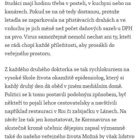
študáci mají hodinu třeba v posteli, v kuchyni nebo na
kanárech. Pokud se na ně tedy dostanou, protože
letadla se zaparkovala na přistávacích drahách a ve
vzduchu je jich méně než počet daňových sazeb u DPH
na pivo. Virus samozřejmě nemohl nechat ani ty, kteří
se rádi chopí každé příležitosti, aby prosákli do
veřejného prostoru.
Z každého druhého doktorka se tak rychlokurzem na
vysoké škole života okamžitě epidemiolog, který si
každý druhý den dá oběd v jiném mediálním domě.
Politici se k tomu postavili podobným způsobem, byť
někteří to pojali lehce cestovatelsky a navštívili
například restauraci v Riu či zabijačku v Lánech. Na
závěr lze tak jen konstatovat, že Koronavirus se
skutečně kromě učebnic dějepisu zapsal významně
také do našeho veřejného života Možná by však lidstvo