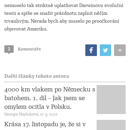
nemuselo tak striktně uplatňovat Darwinovu evoluční
teorii a spíše se snažit prázdnotu zaplnit něčím
trvanlivým. Nerada bych aby muselo po proočkování
objevovat Ameriku.
+
2
Komentáře
Další články tohoto autora
4000 km vlakem po Německu s
batohem. 1. díl – Jak jsem se
omylem ocitla v Polsku.
Georgia Hejduková, 27. 9. 2022
Krása 17. listopadu je, že si v