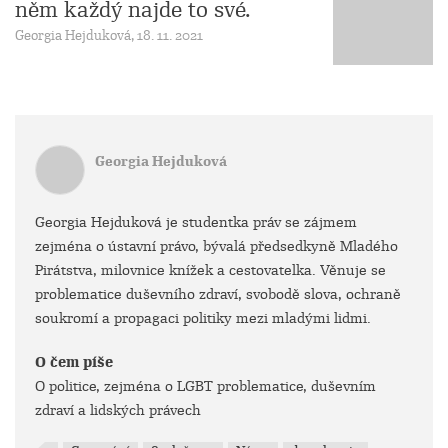
něm každý najde to své.
Georgia Hejduková, 18. 11. 2021
Georgia Hejduková
Georgia Hejduková je studentka práv se zájmem
zejména o ústavní právo, bývalá předsedkyně Mladého
Pirátstva, milovnice knížek a cestovatelka. Věnuje se
problematice duševního zdraví, svobodě slova, ochraně
soukromí a propagaci politiky mezi mladými lidmi.
O čem píše
O politice, zejména o LGBT problematice, duševním
zdraví a lidských právech